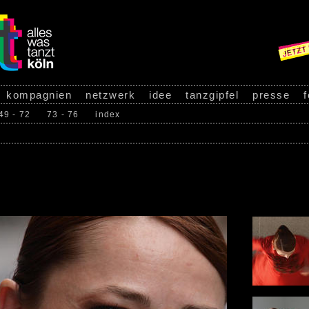
kompagnien
netzwerk
idee
tanzgipfel
presse
f
49 - 72
73 - 76
index