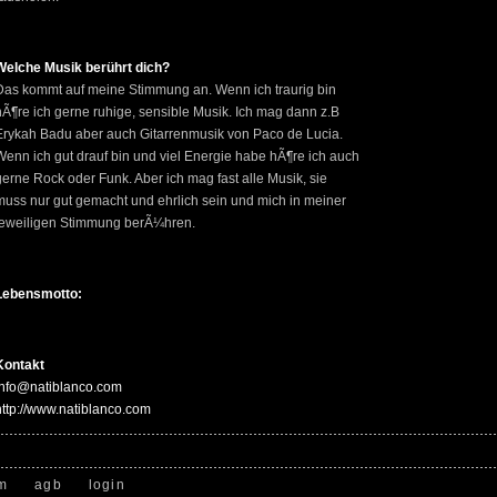
Welche Musik berührt dich?
Das kommt auf meine Stimmung an. Wenn ich traurig bin
hÃ¶re ich gerne ruhige, sensible Musik. Ich mag dann z.B
Erykah Badu aber auch Gitarrenmusik von Paco de Lucia.
Wenn ich gut drauf bin und viel Energie habe hÃ¶re ich auch
gerne Rock oder Funk. Aber ich mag fast alle Musik, sie
muss nur gut gemacht und ehrlich sein und mich in meiner
jeweiligen Stimmung berÃ¼hren.
Lebensmotto:
Kontakt
info@natiblanco.com
http://www.natiblanco.com
m
agb
login