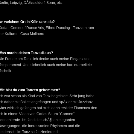
Berlin, Leipzig, DÃ¼sseldorf, Bonn, etc.
An welchem Ort in Köln tanzt du?
Coda - Center of Dance Arts, Ethno Dancing - Tanzzentrum
der Kulturen, Casa Molinero
Was macht deinen Tanzstil aus?
Die Freude am Tanz. Ich denke auch meine Eleganz und
Temperament. Und sicherlich auch meine hart erarbeitete
Technik.
Wie bist du zum Tanzen gekommen?
Ich war schon als Kind von Tanz begeistert. Sehr jung habe
ich daher mit Ballett angefangen und spÃ¤ter mit Jazztanz.
Aber wirklich gefangen hat mich dann erst der Flamenco den
ich in einem Video von Carlos Saura "Carmen"
kennenlernte. Ich fand die schÃ¶nen eleganten
Bewegungen, die ineressanten Rhythmen und die
Leidenscht im Tanz so faszienierend.