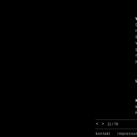
<
>
11 / 76
kontakt
impressu