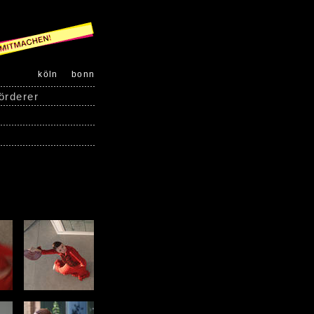
köln
bonn
örderer