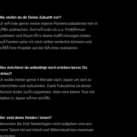
Wie stellst du dir Deine Zukunft vor?
Ich wÃ¼rde gerne meine eigene Flamencoakademie hier in
KÃ¶ln aufmachen. Dort wÃ¼rde ich u.a. ProfitÃ¤nzer
ausbilden und Raum fÃ¼r kleine AuffÃ¼hrungen bieten.
AuÃŸerdem sehe ich mich selber weiterhin kleinere und
grÃ¶ÃŸere Projekte auf der BÃ¼hne realisieren.
Was möchtest du unbedingt noch erleben bevor Du
stirbst?
Ich wollte immer gerne 4 Monate nach Japan um dort zu
unterrichten und aufzutreten. Dank Fukushima ist dieser
Wunsch leider zurÃ¼ckgetreten. Aber eine kleine Tour mit
Station in Japan wÃ¤re schÃ¶n.
Wer sind deine Helden / innen?
Menschen die trotz Niederlagen nicht aufgeben und aus
ihrem Talent mit viel Arbeit und Willenskraft das maximale
rausholen.