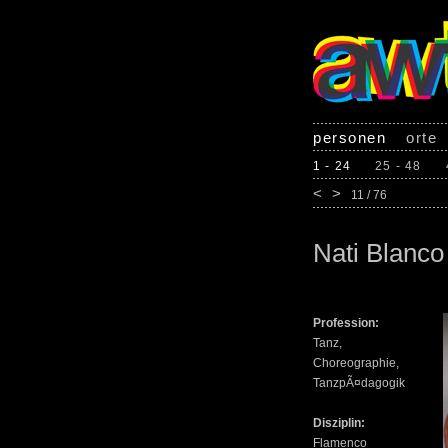
personen
orte
1 - 24
25 - 48
<
>
11 / 76
Nati Blanco
Profession:
Tanz,
Choreographie,
TanzpÃ¤dagogik
Disziplin:
Flamenco