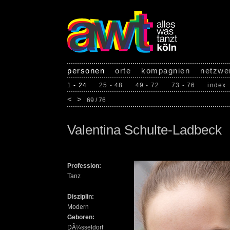
personen
orte
kompagnien
netzwe
1 - 24
25 - 48
49 - 72
73 - 76
index
<
>
69 / 76
Valentina Schulte-Ladbeck
Profession:
Tanz
Disziplin:
Modern
Geboren:
DÃ¼sseldorf