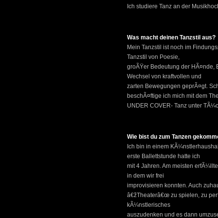
Ich studiere Tanz an der Musikhoc
Was macht deinen Tanzstil aus?
Mein Tanzstil ist noch im Findungsp
Tanzstil von Poesie,
groÃŸer Bedeutung der HÃ¤nde, E
Wechsel von kraftvollen und
zarten Bewegungen geprÃ¤gt. Sch
beschÃ¤ftige ich mich mit dem T
UNDER COVER- Tanz unter TÃ¼che
Wie bist du zum Tanzen gekomm
Ich bin in einem KÃ¼nstlerhausha
erste Ballettstunde hatte ich
mit 4 Jahren. Am meisten erfÃ¼llte
in dem wir frei
improvisieren konnten. Auch zuhau
â€žTheaterâ€œ zu spielen, zu per
kÃ¼nstlerisches
auszudenken und es dann umzuset