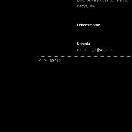
EuromÃ¼nzen, das Schreien von
Babys, usw.
Lebensmotto:
Kontakt
valentina_sl@web.de
<
>
69 / 76