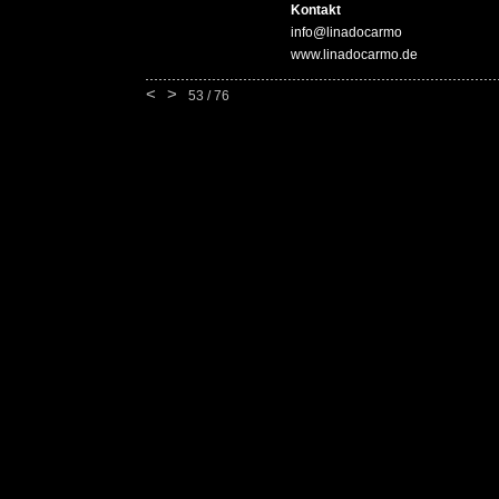
Kontakt
info@linadocarmo
www.linadocarmo.de
<
>
53 / 76