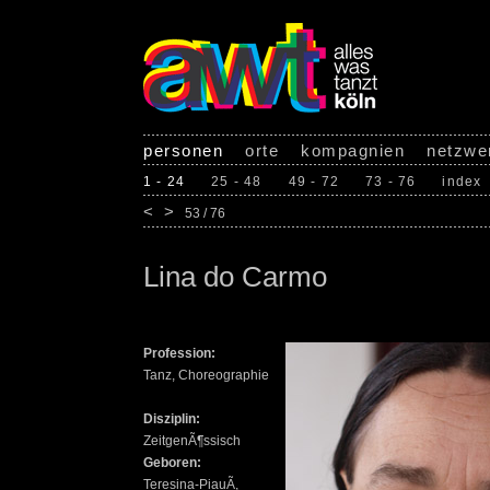
personen
orte
kompagnien
netzwe
1 - 24
25 - 48
49 - 72
73 - 76
index
<
>
53 / 76
Lina do Carmo
Profession:
Tanz, Choreographie
Disziplin:
ZeitgenÃ¶ssisch
Geboren:
Teresina-PiauÃ­,