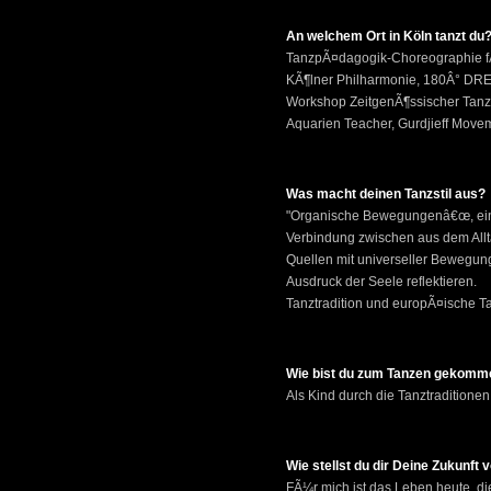
An welchem Ort in Köln tanzt du
TanzpÃ¤dagogik-Choreographie f
KÃ¶lner Philharmonie, 180Â° DR
Workshop ZeitgenÃ¶ssischer Tanz,
Aquarien Teacher, Gurdjieff Move
Was macht deinen Tanzstil aus?
"Organische Bewegungenâ€œ, eine
Verbindung zwischen aus dem All
Quellen mit universeller Bewegun
Ausdruck der Seele reflektieren.
Tanztradition und europÃ¤ische T
Wie bist du zum Tanzen gekomm
Als Kind durch die Tanztraditionen
Wie stellst du dir Deine Zukunft 
FÃ¼r mich ist das Leben heute, die 