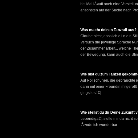
bis Mai lÃ¤uft noch eine Vorstellu
ansonsten auf der Suche nach P
Was macht deinen Tanzstil aus?
Glaube nicht, dass ich e i n e n Stil
Versuch die jeweilige Sprache fÃ¼
der Zusammenarbeit... welche Theat
der Bewegung, kann auch die Sti
Wie bist du zum Tanzen gekomm
Auf Rollschuhen, die gebrauchte i
dann mit einer Freundin mitgeroll
gings losâ€¦
Wie stellst du dir Deine Zukunft 
Lebendigâ€¦, stelle mir da nicht s
fÃ¤nde ich wunderbar.