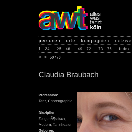
personen
orte
kompagnien
netzwe
1 - 24
25 - 48
49 - 72
73 - 76
index
<
>
50 / 76
Claudia Braubach
Profession:
Tanz, Choreographie
Disziplin:
ZeitgenÃ¶ssisch,
Modern, Tanztheater
Geboren: