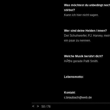
Was möchtest du unbedingt noch
stirbst?
Kann ich hier nicht sagen.
Wer sind deine Helden / innen?
Der Schuhwerfer, P.J. Harvey, mei
ein paar zu nennen.
Welche Musik berührt dich?
HÃ¶re gerade Patti Smith.
Lebensmotto:
Kontakt
c.braubach@web.de
<
>
50 / 76