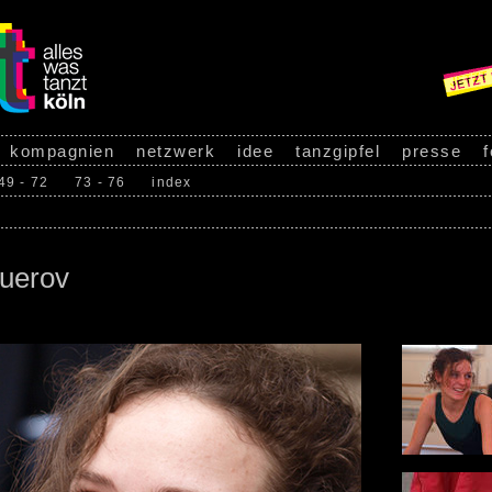
kompagnien
netzwerk
idee
tanzgipfel
presse
f
49 - 72
73 - 76
index
guerov