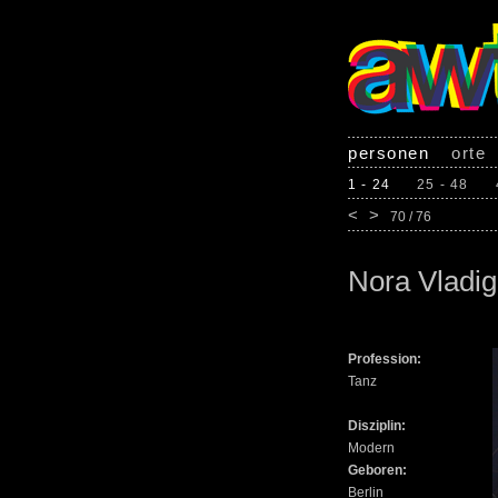
personen
orte
1 - 24
25 - 48
<
>
70 / 76
Nora Vladi
Profession:
Tanz
Disziplin:
Modern
Geboren:
Berlin