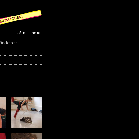
köln
bonn
örderer