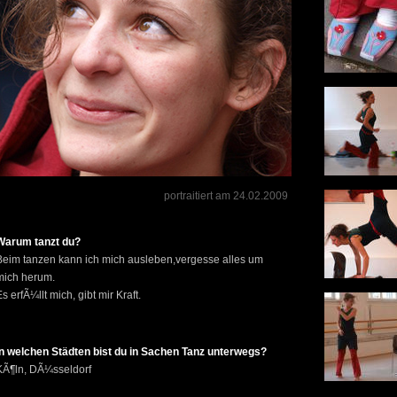
portraitiert am 24.02.2009
Warum tanzt du?
Beim tanzen kann ich mich ausleben,vergesse alles um
mich herum.
s erfÃ¼llt mich, gibt mir Kraft.
In welchen Städten bist du in Sachen Tanz unterwegs?
KÃ¶ln, DÃ¼sseldorf