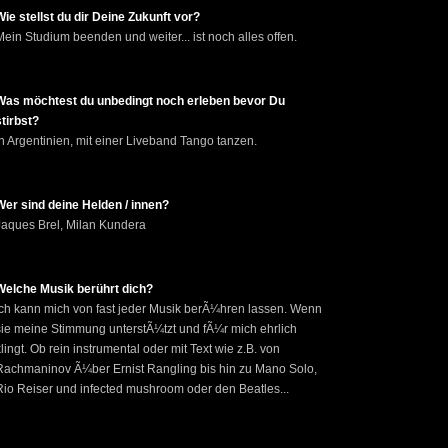
Wie stellst du dir Deine Zukunft vor?
Mein Studium beenden und weiter... ist noch alles offen.
Was möchtest du unbedingt noch erleben bevor Du
stirbst?
In Argentinien, mit einer Liveband Tango tanzen.
Wer sind deine Helden / innen?
Jaques Brel, Milan Kundera
Welche Musik berührt dich?
Ich kann mich von fast jeder Musik berÃ¼hren lassen. Wenn
sie meine Stimmung unterstÃ¼tzt und fÃ¼r mich ehrlich
klingt. Ob rein instrumental oder mit Text wie z.B. von
Rachmaninov Ã¼ber Ernist Rangling bis hin zu Mano Solo,
Rio Reiser und infected mushroom oder den Beatles...