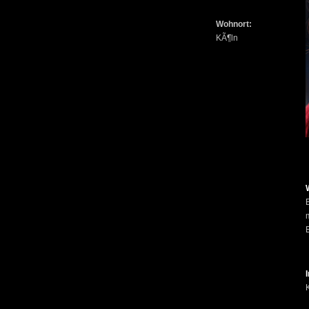
Wohnort:
KÃ¶ln
E