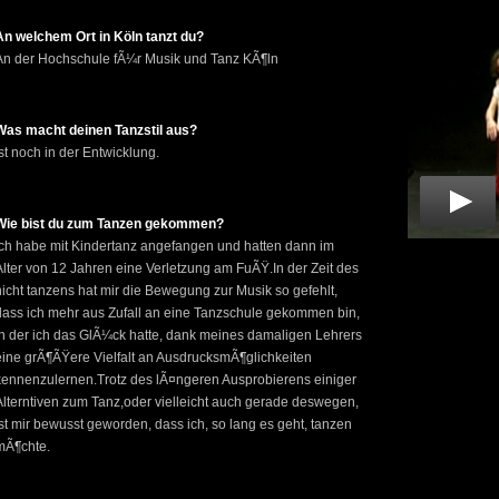
An welchem Ort in Köln tanzt du?
An der Hochschule fÃ¼r Musik und Tanz KÃ¶ln
Was macht deinen Tanzstil aus?
Ist noch in der Entwicklung.
Wie bist du zum Tanzen gekommen?
Ich habe mit Kindertanz angefangen und hatten dann im
Alter von 12 Jahren eine Verletzung am FuÃŸ.In der Zeit des
nicht tanzens hat mir die Bewegung zur Musik so gefehlt,
dass ich mehr aus Zufall an eine Tanzschule gekommen bin,
in der ich das GlÃ¼ck hatte, dank meines damaligen Lehrers
eine grÃ¶ÃŸere Vielfalt an AusdrucksmÃ¶glichkeiten
kennenzulernen.Trotz des lÃ¤ngeren Ausprobierens einiger
Alterntiven zum Tanz,oder vielleicht auch gerade deswegen,
ist mir bewusst geworden, dass ich, so lang es geht, tanzen
mÃ¶chte.