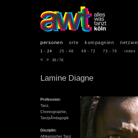
personen
orte
kompagnien
netzwe
1 - 24
25 - 48
49 - 72
73 - 76
index
<
>
36 / 76
Lamine Diagne
Profession:
Tanz,
Choreographie,
TanzpÃ¤dagogik
Disziplin:
Afrikanischer Tanz