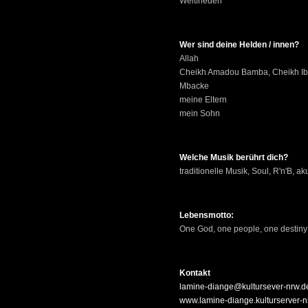
Weltfrieden
Wer sind deine Helden / innen?
Allah
Cheikh Amadou Bamba, Cheikh Ibra
Mbacke
meine Eltern
mein Sohn
Welche Musik berührt dich?
traditionelle Musik, Soul, R'n'B, a
Lebensmotto:
One God, one people, one destiny
Kontakt
lamine-diange@kultursever-nrw.d
www.lamine-diange.kulturserver-n