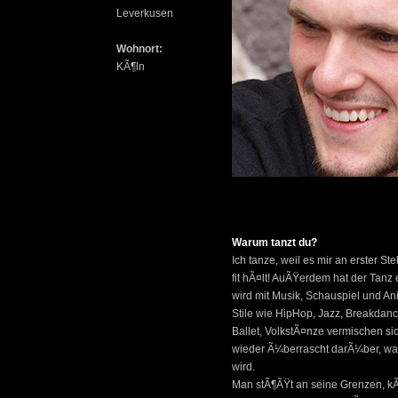
Leverkusen
Wohnort:
KÃ¶ln
Warum tanzt du?
Ich tanze, weil es mir an erster S
fit hÃ¤lt! AuÃŸerdem hat der Tanz 
wird mit Musik, Schauspiel und An
Stile wie HipHop, Jazz, Breakdan
Ballet, VolkstÃ¤nze vermischen si
wieder Ã¼berrascht darÃ¼ber, wa
wird.
Man stÃ¶ÃŸt an seine Grenzen, kÃ