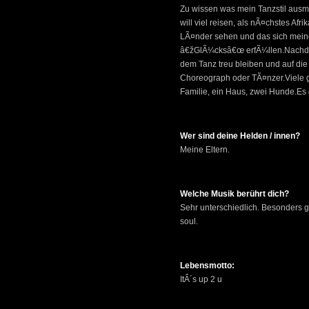
Zu wissen was mein Tanzstil ausma
will viel reisen, als nÃ¤chstes Afr
LÃ¤nder sehen und das sich mei
â€žGlÃ¼cksâ€œ erfÃ¼llen.Nachde
dem Tanz treu bleiben und auf di
Choreograph oder TÃ¤nzer.Viele 
Familie, ein Haus, zwei Hunde.Es g
Wer sind deine Helden / innen?
Meine Eltern.
Welche Musik berührt dich?
Sehr unterschiedlich. Besonders g
soul.
Lebensmotto:
ItÂ´s up 2 u