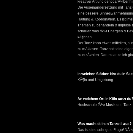
kreativer Art und geht darÃ¼ber hi
Die Auseinandersetzung mit Tanz
eine bessere Sinneswahrnehmung 
Haltung & Koordination. Es ist int
Themen zu behandeln & Impulse 
schauen was fÃ¼r Energien & Be
kÃ¶nnen.
Der Tanz kann etwas mitteilen, a
zu mÃ¼ssen. Tanz hat seine eige
zu erzÃ¤hlen. Darum tanze ich gla
In welchen Städten bist du in S
KÃ¶ln und Umgebung
An welchem Ort in Köln tanzt du
Hochschule fÃ¼r Musik und Tanz
Was macht deinen Tanzstil aus?
Das ist eine sehr gute Frage! NÃ