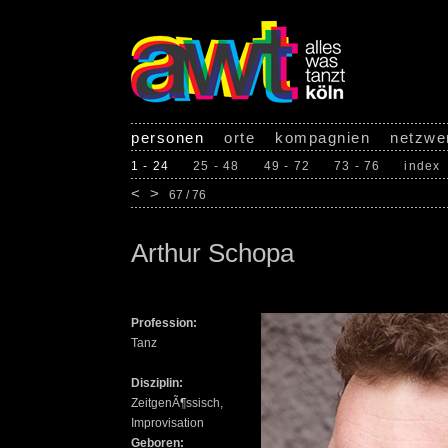
personen
orte
kompagnien
netzwe
1 - 24
25 - 48
49 - 72
73 - 76
index
<
>
67 / 76
Arthur Schopa
Profession:
Tanz
Disziplin:
ZeitgenÃ¶ssisch,
Improvisation
Geboren: