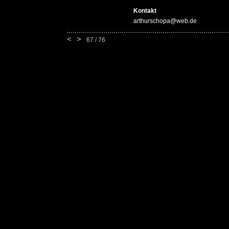
Kontakt
arthurschopa@web.de
<
>
67 / 76